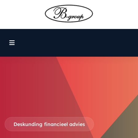
Belastingadvies
Hulp nodig met uw
belastingen?